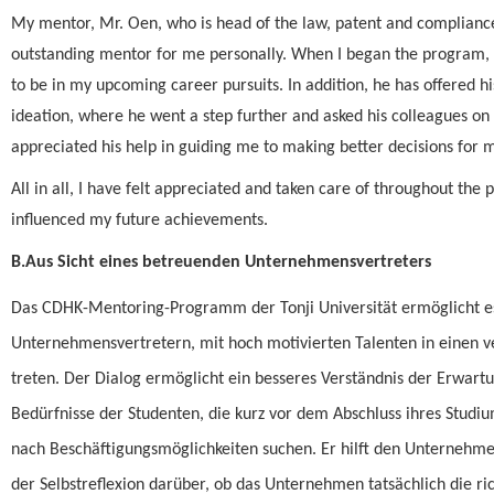
My mentor, Mr. Oen, who is head of the law, patent and complianc
outstanding mentor for me personally. When I began the program, I
to be in my upcoming career pursuits. In addition, he has offered h
ideation, where he went a step further and asked his colleagues on
appreciated his help in guiding me to making better decisions for
All in all, I have felt appreciated and taken care of throughout th
influenced my future achievements.
B.Aus Sicht eines betreuenden Unternehmensvertreters
Das CDHK-Mentoring-Programm der Tonji Universität ermöglicht e
Unternehmensvertretern, mit hoch motivierten Talenten in einen ve
treten. Der Dialog ermöglicht ein besseres Verständnis der Erwart
Bedürfnisse der Studenten, die kurz vor dem Abschluss ihres Studi
nach Beschäftigungsmöglichkeiten suchen. Er hilft den Unternehme
der Selbstreflexion darüber, ob das Unternehmen tatsächlich die r