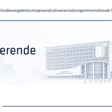
s CDHK
Studienangebote
Lehrpersonal
Lehrveranstaltungen
I
ierende