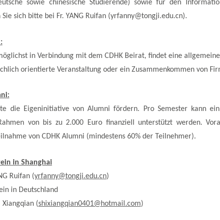
eutsche sowie chinesische Studierende) sowie für den Informat
Sie sich bitte bei Fr. YANG Ruifan (yrfanny@tongji.edu.cn).
:
möglichst in Verbindung mit dem CDHK Beirat, findet eine allgemeine
achlich orientierte Veranstaltung oder ein Zusammenkommen von Fi
ni:
 die Eigeninitiative von Alumni fördern. Pro Semester kann ei
Rahmen von bis zu 2.000 Euro finanziell unterstützt werden. Vora
ilnahme von CDHK Alumni (mindestens 60% der Teilnehmer).
ein in Shanghai
NG Ruifan (
yrfanny@tongji.edu.cn
)
in in Deutschland
 Xiangqian (
shixiangqian0401@hotmail.com
)