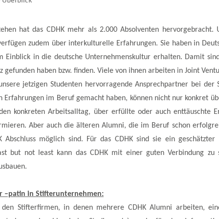
tehen hat das CDHK mehr als 2.000 Absolventen hervorgebracht. 
 verfügen zudem über interkulturelle Erfahrungen. Sie haben in Deut
 Einblick in die deutsche Unternehmenskultur erhalten. Damit sin
tz gefunden haben bzw. finden. Viele von ihnen arbeiten in Joint Ven
unsere jetzigen Studenten hervorragende Ansprechpartner bei der 
n Erfahrungen im Beruf gemacht haben, können nicht nur konkret übe
en konkreten Arbeitsalltag, über erfüllte oder auch enttäuschte E
rmieren. Aber auch die älteren Alumni, die im Beruf schon erfolgre
Abschluss möglich sind. Für das CDHK sind sie ein geschätzter 
ast but not least kann das CDHK mit einer guten Verbindung zu 
usbauen.
 –patin in Stifterunternehmen:
den Stifterfirmen, in denen mehrere CDHK Alumni arbeiten, ei