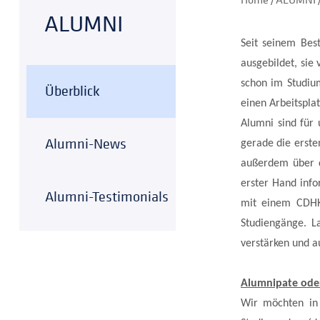
ALUMNI
Seit seinem Bes
ausgebildet, sie
schon im Studium
Überblick
einen Arbeitspla
Alumni sind für 
Alumni-News
gerade die erste
außerdem über d
erster Hand info
Alumni-Testimonials
mit einem CDHK 
Studiengänge. L
verstärken und a
Alumnipate oder
Wir möchten in 