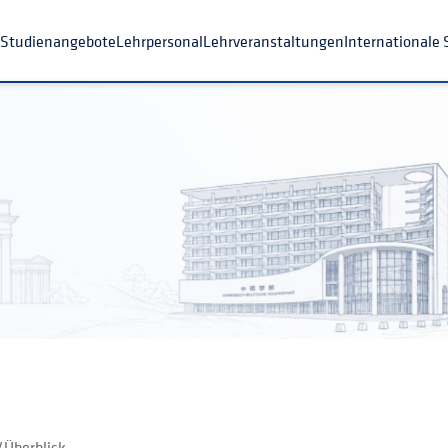
s CDHK
Studienangebote
Lehrpersonal
Lehrveranstaltungen
I
Überblick